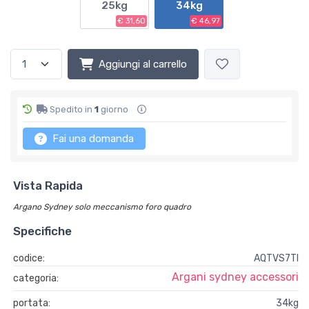
25kg
34kg
€ 31,60
€ 46,97
Aggiungi al carrello
Spedito in
1
giorno
Fai una domanda
Vista Rapida
Argano Sydney solo meccanismo foro quadro
Specifiche
codice:
AQTVS7TI
Argani sydney accessori
categoria:
portata:
34kg