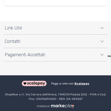
Link Utili
Contatti
Pagamenti Accettati
Paga a rate con
Scalapay
ShopNow s.r.l. Via Carrara dell'Arena, 1 84034 Padula (SA) - P.IVA e Cod.
Fisc. 05216690650 - REA: SA-429267