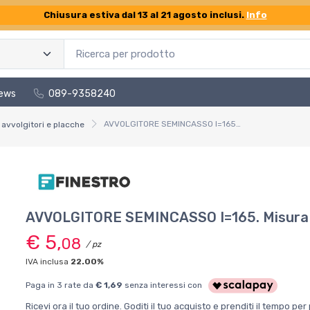
Chiusura estiva dal 13 al 21 agosto inclusi.
Info
ews
089-9358240
AVVOLGITORE SEMINCASSO I=165. Misura 6mt
avvolgitori e placche
AVVOLGITORE SEMINCASSO I=165. Misura
€ 5,
08
/ pz
IVA inclusa
22.00%
Paga in 3 rate da
€ 1,69
senza interessi con
Ricevi ora il tuo ordine. Goditi il tuo acquisto e prenditi il tempo p