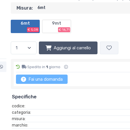
Misura:
6mt
6mt
9mt
€ 5,08
€ 16,71
Aggiungi al carrello
Spedito in
1
giorno
Fai una domanda
Specifiche
codice:
categoria:
misura:
marchio: