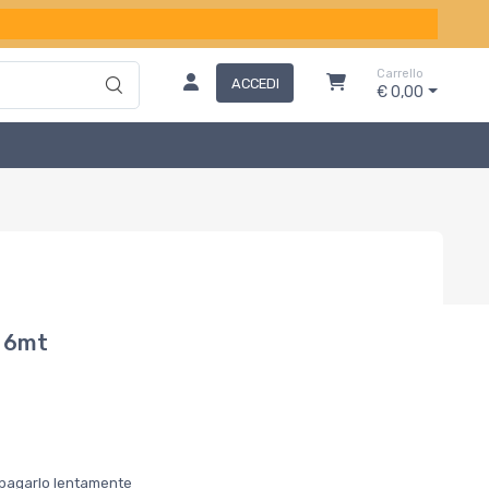
Carrello
ACCEDI
€ 0,00
 6mt
er pagarlo lentamente