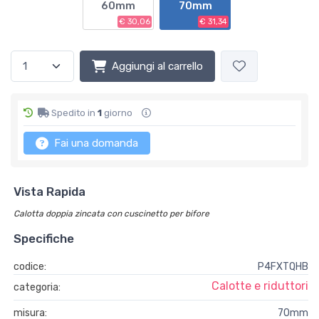
60mm
70mm
€ 30,06
€ 31,34
Aggiungi al carrello
Spedito in
1
giorno
Fai una domanda
Vista Rapida
Calotta doppia zincata con cuscinetto per bifore
Specifiche
codice:
P4FXTQHB
Calotte e riduttori
categoria:
misura:
70mm