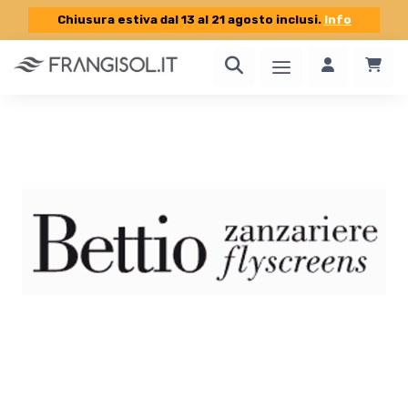
Chiusura estiva dal 13 al 21 agosto inclusi.
Info