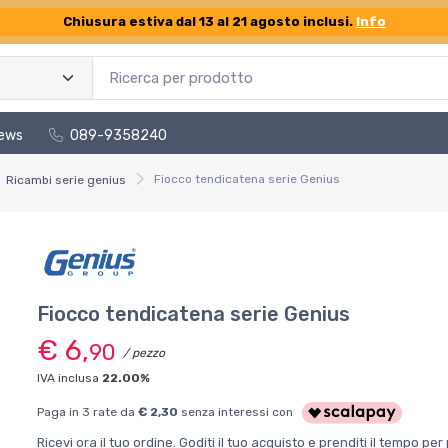
Chiusura estiva dal 13 al 21 agosto inclusi.
Info
ews
089-9358240
Fiocco tendicatena serie Genius
Ricambi serie genius
Fiocco tendicatena serie Genius
€ 6,
90
/ pezzo
IVA inclusa
22.00%
Paga in 3 rate da
€ 2,30
senza interessi con
Ricevi ora il tuo ordine. Goditi il tuo acquisto e prenditi il tempo p