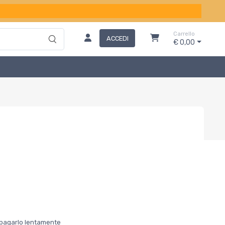
Carrello
ACCEDI
€ 0,00
er pagarlo lentamente