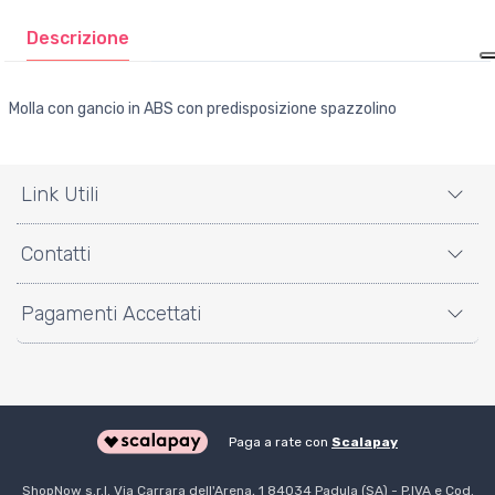
Descrizione
Molla con gancio in ABS con predisposizione spazzolino
Link Utili
Contatti
Pagamenti Accettati
Paga a rate con
Scalapay
ShopNow s.r.l. Via Carrara dell'Arena, 1 84034 Padula (SA) - P.IVA e Cod.