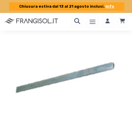
Chiusura estiva dal 13 al 21 agosto inclusi.
Info