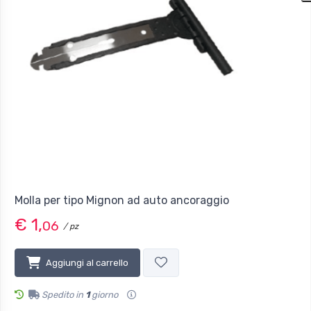
Molla per tipo Mignon ad auto ancoraggio
€ 1,
06
/ pz
Aggiungi al carrello
Spedito in
1
giorno