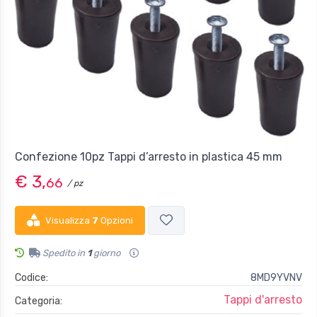
Confezione 10pz Tappi d’arresto in plastica 45 mm
€ 3,
66
/ pz
Visualizza
7
Opzioni
Spedito in
1
giorno
Codice:
8MD9YVNV
Tappi d'arresto
Categoria: