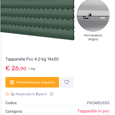
Tapparelle Pvc 4.0 kg 14x50
€ 26,
90
/ mq
Personalizza e acquista
Realizzato in
7
giorni
Codice:
PVCAVEUCS5
Tapparelle in pvc
Categoria: