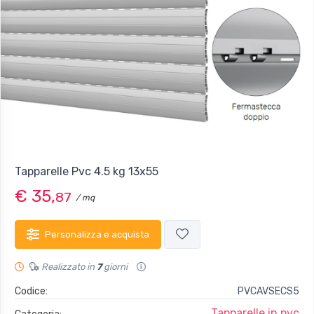
Tapparelle Pvc 4.5 kg 13x55
€ 35,
87
/ mq
Personalizza e acquista
Realizzato in
7
giorni
Codice:
PVCAVSECS5
Tapparelle in pvc