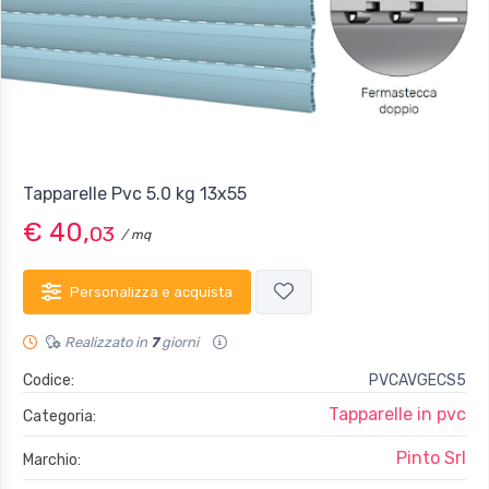
Tapparelle Pvc 5.0 kg 13x55
€ 40,
03
/ mq
Personalizza e acquista
Realizzato in
7
giorni
Codice:
PVCAVGECS5
Tapparelle in pvc
Categoria:
Pinto Srl
Marchio: