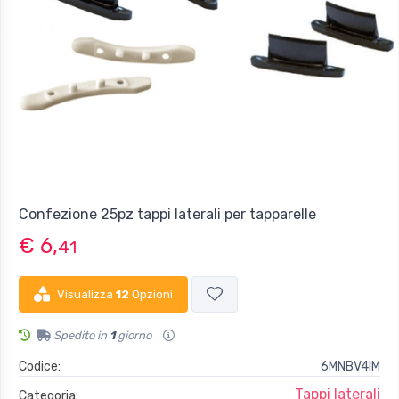
Confezione 25pz tappi laterali per tapparelle
€ 6,
41
Visualizza
12
Opzioni
Spedito in
1
giorno
Codice:
6MNBV4IM
Tappi laterali
Categoria: