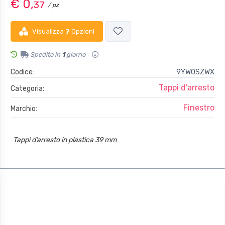
€ 0,
37
/ pz
Visualizza
7
Opzioni
Spedito in
1
giorno
Codice:
9YW0SZWX
Tappi d'arresto
Categoria:
Finestro
Marchio:
Tappi d’arresto in plastica 39 mm