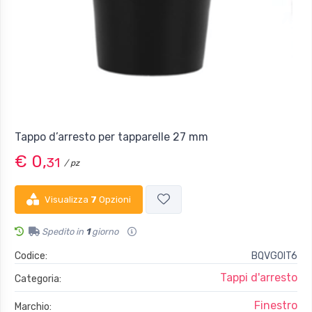
Tappo d’arresto per tapparelle 27 mm
€ 0,
31
/ pz
Visualizza
7
Opzioni
Spedito in
1
giorno
Codice:
BQVG0IT6
Tappi d'arresto
Categoria:
Finestro
Marchio: