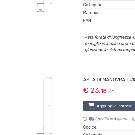
Categoria:
Marchio:
EAN:
Asta forata di lunghezza 1
maniglia in acciaio cromato
giunzione in sistemi tappar
ASTA DI MANOVRA L=1
€ 23,
18
/ n.
Aggiungi al carrello
Spedito in
1
giorno
Codice: