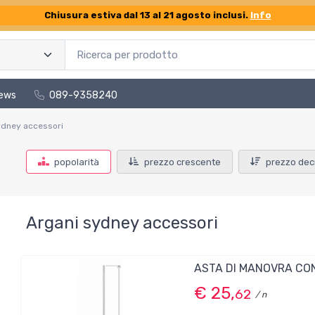
Chiusura estiva dal 13 al 21 agosto inclusi.
Info
ews
089-9358240
ydney accessori
popolarità
prezzo crescente
prezzo dec
Argani sydney accessori
ASTA DI MANOVRA CON
€ 25,
62
/ n