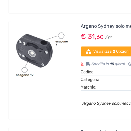
Argano Sydney solo m
€ 31,
60
/ pz
Visualizza
2
Opzioni
Spedito in
15
giorni
Codice:
Categoria:
Marchio:
Argano Sydney solo mecc