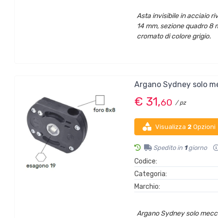
Asta invisibile in acciaio
14 mm, sezione quadro 8 m
cromato di colore grigio.
Argano Sydney solo m
€ 31,
60
/ pz
Visualizza
2
Opzioni
Spedito in
1
giorno
Codice:
Categoria:
Marchio:
Argano Sydney solo mecc