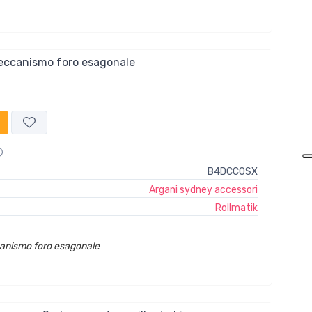
eccanismo foro esagonale
B4DCC0SX
Argani sydney accessori
Rollmatik
anismo foro esagonale