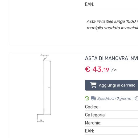
EAN:
Asta invisibile lunga 1500 
maniglia snodata in acciai
ASTA DI MANOVRA INVI
€ 43,
19
/ n.
Aggiungi al carrello
Spedito in
1
giorno
Codice:
Categoria:
Marchio:
EAN: