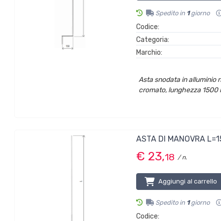
Spedito in
1
giorno
Codice:
Categoria:
Marchio:
Asta snodata in alluminio r
cromato, lunghezza 1500 m
ASTA DI MANOVRA L=
€ 23,
18
/ n.
Aggiungi al carrello
Spedito in
1
giorno
Codice: