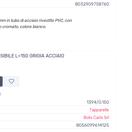
8032909758760
mm in tubo di acciaio rivestito PVC, con
o cromato, colore bianco.
SIBILE L=150 GRIGIA ACCIAIO
1394/G.150
Tapparelle
Bolis Carlo Srl
8056099614125