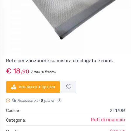
Rete per zanzariere su misura omologata Genius
€ 18,
90
/ metro lineare
Visualizza
7
Opzioni
Realizzato in
3
giorni
Codice:
XT170G
Reti di ricambio
Categoria: