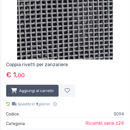
Coppia rivetti per zanzariere
€ 1,
00
Aggiungi al carrello
Spedito in
1
giorno
Codice:
3094
Ricambi serie z24
Categoria: