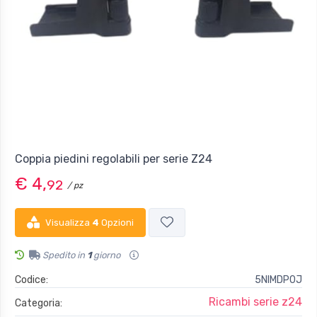
Coppia piedini regolabili per serie Z24
€ 4,
92
/ pz
Visualizza
4
Opzioni
Spedito in
1
giorno
Codice:
5NIMDP0J
Ricambi serie z24
Categoria: