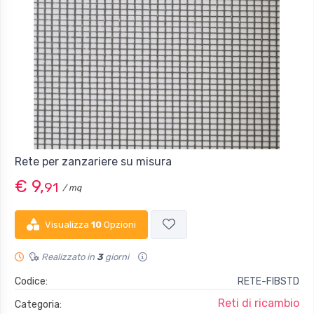
Rete per zanzariere su misura
€ 9,
91
/ mq
Visualizza
10
Opzioni
Realizzato in
3
giorni
Codice:
RETE-FIBSTD
Reti di ricambio
Categoria: