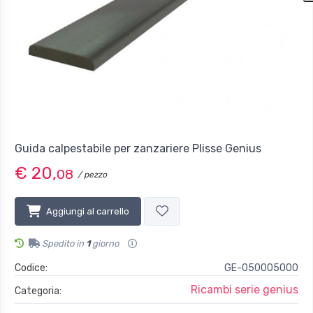
Guida calpestabile per zanzariere Plisse Genius
€ 20,
08
/ pezzo
Aggiungi al carrello
Spedito in
1
giorno
Codice:
GE-050005000
Ricambi serie genius
Categoria: