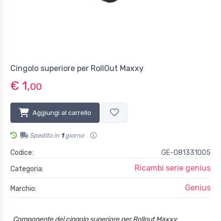
Cingolo superiore per RollOut Maxxy
€ 1,
00
Aggiungi al carrello
Spedito in
1
giorno
Codice:
GE-081331005
Ricambi serie genius
Categoria:
Genius
Marchio:
Componente del cingolo superiore per Rollout Maxxy