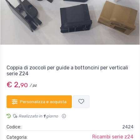
Coppia di zoccoli per guide a bottoncini per verticali
serie Z24
€ 2,
90
/ pz
Personalizza e acquista
Realizzato in
1
giorno
Codice:
2424
Ricambi serie z24
Categoria: