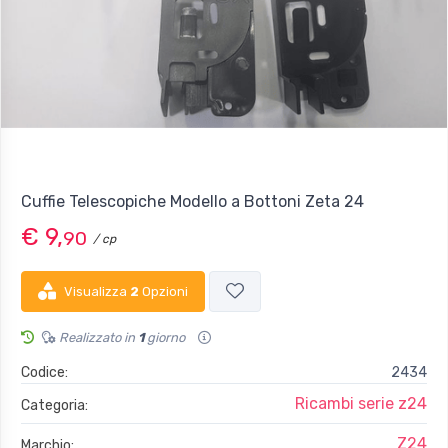
Cuffie Telescopiche Modello a Bottoni Zeta 24
€ 9,
90
/ cp
Visualizza
2
Opzioni
Realizzato in
1
giorno
Codice:
2434
Ricambi serie z24
Categoria:
Z24
Marchio: