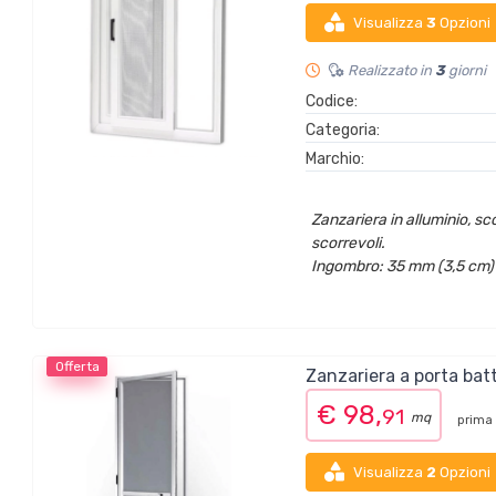
Visualizza
3
Opzioni
Realizzato in
3
giorni
Codice:
Categoria:
Marchio:
Zanzariera in alluminio, sco
scorrevoli.
Ingombro: 35 mm (3,5 cm) 
Offerta
Zanzariera a porta bat
€ 98,
91
mq
prima 
Visualizza
2
Opzioni