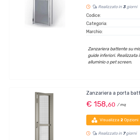
Realizzato in
3
giorni
Codice:
Categoria:
Marchio:
Zanzariera battente su mis
guide inferiori. Realizzata i
alluminio o pet screen.
Zanzariera a porta bat
€ 158,
60
/ mq
Visualizza
2
Opzioni
Realizzato in
7
giorni