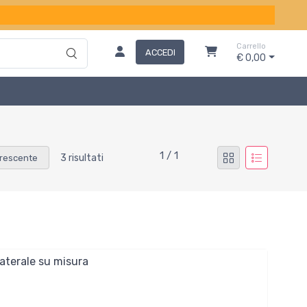
Carrello
ACCEDI
€ 0,00
1 / 1
3 risultati
rescente
laterale su misura