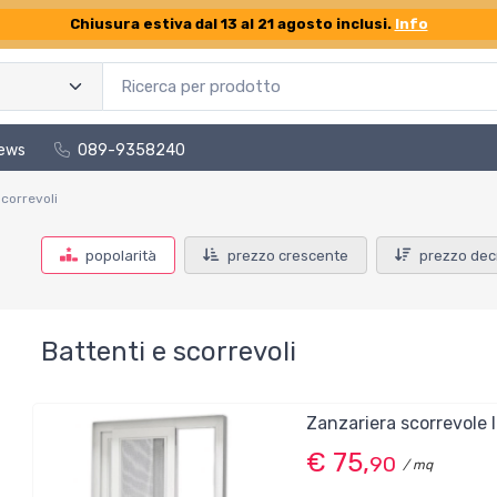
Chiusura estiva dal 13 al 21 agosto inclusi.
Info
ews
089-9358240
scorrevoli
popolarità
prezzo crescente
prezzo dec
Battenti e scorrevoli
Zanzariera scorrevole 
€ 75,
90
/ mq